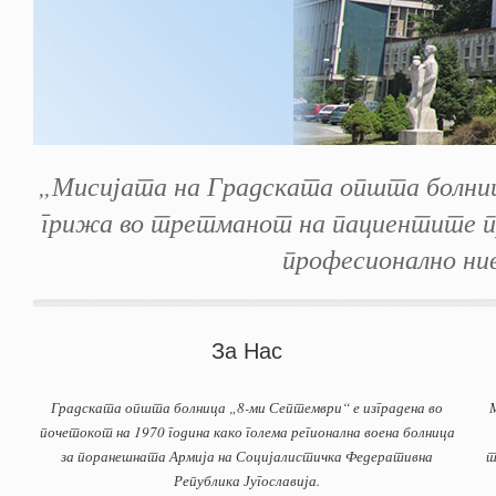
„Мисијата на Градската општа болница
грижа во третманот на пациентите пре
професионално нив
За Нас
Градската општа болница „8-ми Септември“ е изградена во
почетокот на 1970 година како голема регионална воена болница
за поранешната Армија на Социјалистичка Федеративна
т
Република Југославија.