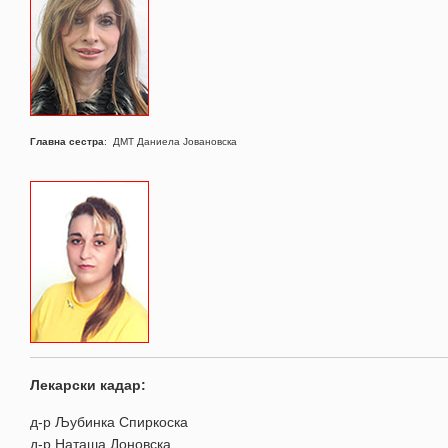
Главна сестра
: ДМТ Даниела Јовановска
Лекарски кадар:
д-р Љубинка Спиркоска
д-р Наташа Доновска