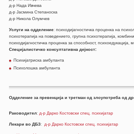
д-р Нада Ивчева
д-р Јасмина Степаноска
д-р Никола Олумчев
Услуги на одделение
: психодијагностичка проценка на психо
психотерапија на поведението, групна психотерапија, комбини
психодијагностичка проценка за способност, психоедукација, 
Специјалистичко консултативна дејност:
Психијатриска амбуланта
Психолошка амбуланта
Одделение за превенција и третман од злоупотреба од др
Раководител
:
д-р Дарко Костовски спец. психијатар
Лекари во ДБЗ
:
д-р Дарко Костовски спец. психијатар