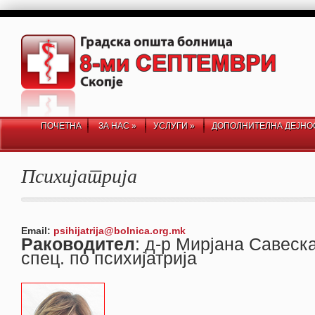
ПОЧЕТНА
ЗА НАС
»
УСЛУГИ
»
ДОПОЛНИТЕЛНА ДЕЈНО
Психијатрија
Email:
psihijatrija@bolnica.org.mk
Раководител
: д-р Мирјана Савеск
спец. по психијатрија