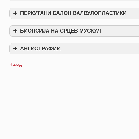
Земање на примероци од ткиво од срцето (биопсија)
ПЕРКУТАНИ БАЛОН ВАЛВУЛОПЛАСТИКИ
Дијагностицирање на вродени дефекти на срцето
БИОПСИЈА НА СРЦЕВ МУСКУЛ
Анализирање на проблемите со срцевите клапни (валвули)
АНГИОГРАФИИ
Назад