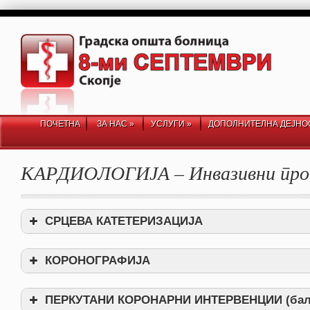
ПОЧЕТНА
ЗА НАС
»
УСЛУГИ
»
ДОПОЛНИТЕЛНА ДЕЈНО
КАРДИОЛОГИЈА – Инвазивни про
СРЦЕВА КАТЕТЕРИЗАЦИЈА
КОРОНОГРАФИЈА
Мерење на притисоците и нивото на кислород во различнит
ПЕРКУТАНИ КОРОНАРНИ ИНТЕРВЕНЦИИ
(бал
Проверка на пумпната моќ на срцето (лева и десна вентрик