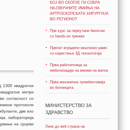
КОЈ ВО СКОПЈЕ ГИ СОБРА
НАЈЗВУЧНИТЕ ИМИЊА НА
АРТРОСКОПСКАТА ХИРУРГИЈА
ВО РЕГИОНОТ
Прв курс за перкутани биопсии
со hands-on тренинг
Првпат вградено вештачко рамо
со користење 3Д технологија
Прва работилница за
емболизација на миоми на матка
Прва механичка тромбектомија
 1300 квадратни
во болницата
 квадратни метри
во согласност со
ремени протоколи
МИНИСТЕРСТВО ЗА
мбуланти, две ехо
ЗДРАВСТВО
ија, лабораторија
адување на срцеви
Линк до веб страна на