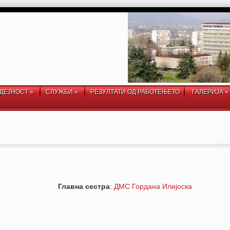
ДЕЈНОСТ
»
СЛУЖБИ
»
РЕЗУЛТАТИ ОД РАБОТЕЊЕТО
ГАЛЕРИЈА
»
Главна сестра
:
ДМС Гордана Илијоска