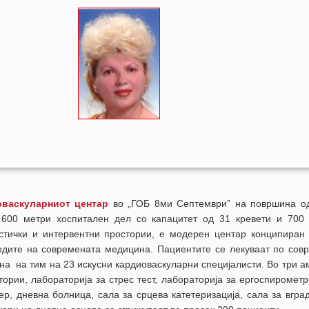
васкуларниот центар
во „ГОБ 8ми Септември” на површина од
 600 метри хоспитален дел со капацитет од 31 кревети и 700
остички и интервентни простории, е модерен центар конципиран 
рдите на современата медицина. Пациентите се лекуваат по сов
на на тим на 23 искусни кардиоваскуларни специјалисти. Во три а
ории, лабораторија за стрес тест, лабораторија за ергоспирометр
ер, дневна болница, сала за срцева катетеризација, сала за вгр