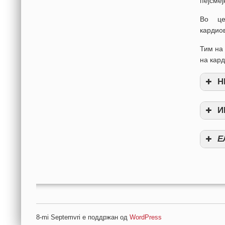
пејсмеј
Во це
кардио
Тим на
на кар
Н
НЕИНВ
И
ИНВАЗ
Е
ЕЛЕКТ
8-mi Septemvri е поддржан од
WordPress