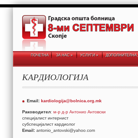
ПОЧЕТНА
ЗА НАС
»
УСЛУГИ
»
ДОПОЛНИТЕЛНА 
КАРДИОЛОГИЈА
Email:
kardiologija@bolnica.org.mk
Раководител
:
м-р д-р Антонио Антовски
специјалист интернист
субспецијалист кардиолог
Email:
antonio_antovski@yahoo.com