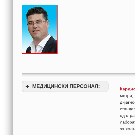
МЕДИЦИНСКИ ПЕРСОНАЛ
:
Кардио
метри,
дијагн
станда
од стра
лаборат
за холт