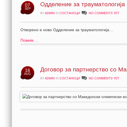
Одделение за трауматологија
07
SEP
BY
ADMIN
IN
СОСТАНОЦИ
NO COMMENTS YET
Отворено е ново Одделе
Повеќе …
Договор за партнерство со Ма
16
AUG
BY
ADMIN
IN
СОСТАНОЦИ
NO COMMENTS YET