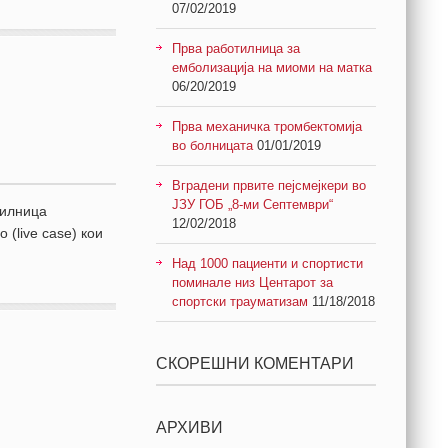
07/02/2019
Прва работилница за
емболизација на миоми на матка
06/20/2019
Прва механичка тромбектомија
во болницата
01/01/2019
Вградени првите пејсмејкери во
ЈЗУ ГОБ „8-ми Септември“
тилница
12/02/2018
 (live case) кои
Над 1000 пациенти и спортисти
поминале низ Центарот за
спортски трауматизам
11/18/2018
СКОРЕШНИ КОМЕНТАРИ
АРХИВИ