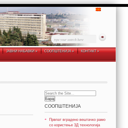
ЈАВНИ НАБАВКИ
»
СООПШТЕНИЈА
»
КОНТАКТ
»
Search
for:
СООПШТЕНИЈА
Првпат вградено вештачко рамо
со користење 3Д технологија