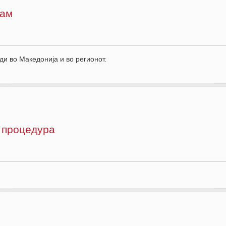
зам
р за спортски повреди во Македонија и во
 процедура