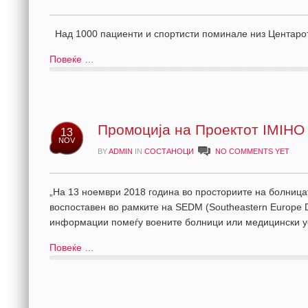
Над 1000 пациенти и спортисти п
Повеќе …
Промоција на Проектот IMIHO
13
NOV
BY
ADMIN
IN
СОСТАНОЦИ
NO COMMENTS YET
„На 13 ноември 2018 година во просториите на болницата 
воспоставен во рамките на SEDM (Southeastern Europe D
информации помеѓу воените болници или медици
Повеќе …