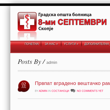
ПОЧЕТНА
ЗА НАС
»
УСЛУГИ
»
ДОПОЛНИТЕЛНА 
Posts By /
admin
Првпат вградено вештачко рам
02
JUL
BY
ADMIN
IN
СОСТАНОЦИ
NO COMMENTS YET