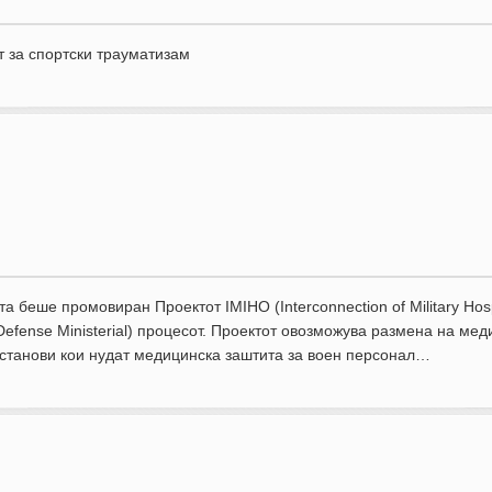
оминале низ Центарот за спортски траум
беше промовиран Проектот IMIHO (Interconnection of Military Hospit
efense Ministerial) процесот. Проектот овозможува размена на мед
нски установи кои нудат медицинска заштита за воен пе