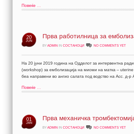
Повеќе …
Прва работилница за емболиз
20
JUN
BY
ADMIN
IN
СОСТАНОЦИ
NO COMMENTS YET
На 20 јуни 2019 година на Одделот за интервентна ради
(workshop) за емболизација на миоми на матка – uterine 
беа направени во ангио салата под водство на Асс. д-р
Повеќе …
Прва механичка тромбектомиј
01
JAN
BY
ADMIN
IN
СОСТАНОЦИ
NO COMMENTS YET