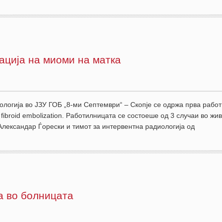
ација на миоми на матка
ологија во ЈЗУ ГОБ „8-ми Септември“ – Скопје се одржа прва рабо
fibroid embolization. Работилницата се состоеше од 3 случаи во живо
 Александар Ѓорески и тимот за интервентна радиологија од
а во болницата