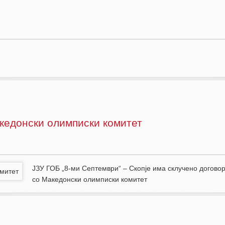
ние за трауматологија…
кедонски олимписки комитет
ЈЗУ ГОБ „8-ми Септември“ – Скопје има склучено договор
со Македонски олимписки комитет