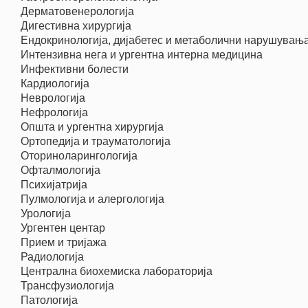
Дерматовенерологија
Дигестивна хирургија
Ендокринологија, дијабетес и метаболични нарушувањ
Интензивна нега и ургентна интерна медицина
Инфективни болести
Кардиологија
Неврологија
Нефрологија
Општа и ургентна хирургија
Ортопедија и трауматологија
Оториноларингологија
Офталмологија
Психијатрија
Пулмологија и алергологија
Урологија
Ургентен центар
Прием и тријажа
Радиологија
Централна биохемиска лабораторија
Трансфузиологија
Патологија