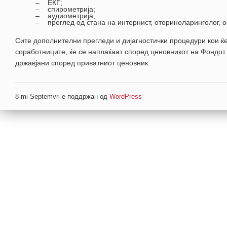
– ЕКГ;
– спирометрија;
– аудиометрија;
– преглед од стана на интернист, оториноларинголог, о
Сите дополнителни прегледи и дијагностички процедури кои ќ
соработниците, ќе се наплаќаат според ценовникот на Фондот 
државјани според приватниот ценовник.
8-mi Septemvri е поддржан од
WordPress