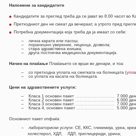
Напомени за кандидатите
Кандидатите за преглед треба да се јават во 8.00 часот во 
Претходниот ден не смеат да вечераат, а утрото пред прегле
Потребна документација која треба да ја имаат со себе:
– лична карата или пасош;
– поранешно уверение, лиценца, дозвола;
– стара здравствена книшка;
– друга постоечка медицинска документација.
Начин на плаќање
Плаќањето се врши во денари, и тоа:
– со претходна уплата на сметката на болницата (
упл
– со уплата на касата на болницата.
Цени на здравствените услуги:
– Класа 1 основен пакет ………………………. 7.000 ден
– Класа 2 основен пакет ………………………. 6.000 ден
– Класа 3 основен пакет ………………………. 7.000 ден
– Класа 4, основен пакет ……………………… 5.000 ден
Основниот пакет опфаќа:
– лабораториски услуги: СЕ, ККС, гликемија, уреа, кре
холестерол, ХДЛ, ЛДЛ, триглицериди, урина;