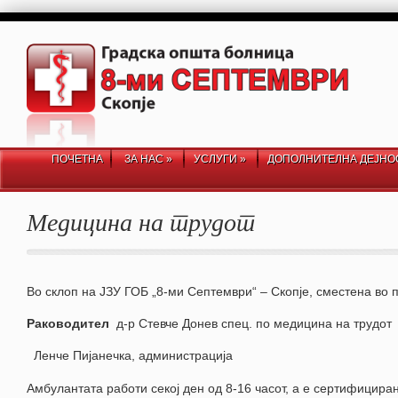
ПОЧЕТНА
ЗА НАС
»
УСЛУГИ
»
ДОПОЛНИТЕЛНА ДЕЈНО
Медицина на трудот
Во склоп на ЈЗУ ГОБ „8-ми Септември“ – Скопје, сместена во 
Раководител
д-р Стевче Донев спец. по медицина на трудот
Ленче Пијанечка, администрација
Амбулантата работи секој ден од 8-16 часот, а е сертифициран