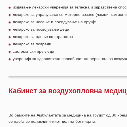
издавање лекарски уверенија за телесна и здравствена спо
лекарско за управување со моторно возило (чамци, камиони,
лекарско за носење и поседување на оружје
лекарско за посвојување деца
лекарско за одење во странство
лекарско за повреди
систематски прегледи
уверенија за здравствена способност на персонал во возду
Кабинет за воздухопловна меди
Во рамките на Амбулантата за медицина на трудот од 30 ноем
се наоѓа во поликлиничкиот дел на болницата.