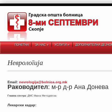
ПОЧЕТНА
ЗА НАС
»
УСЛУГИ
»
ДОПОЛНИТЕЛНА ДЕЈНО
Неврологија
Email:
nevrologija@bolnica.org.mk
Раководител
: м-р д-р Ана Донева
Главна сестра
: ДМС Ивана Методиеска
Лекарски кадар: