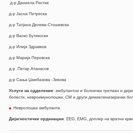
д-р Даниела Ристиќ
д-р Јасна Петреска
д-р Татјана Делева-Стошевска
д-р Васко Бутикоски
д-р Илија Здравков
д-р Марија Перовска
д-р .Петар Атанасов
д-р Сања Џамбазова -Зикова
Услуги на одделение
: амбулантни и болнички третман и диј
болести, невроимунолошки, СМ и други демиелинизирачки бол
Невролошка амбуланта
Дијагностички ординации
: EEG, EMG, доплер на вратни крвн