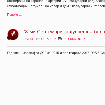
стентирања на коронарни артерии, 270 васкуларни радиолошк
емболизации на тумори на хепар и други васкуларни интервен
Повеќе …
“8-ми Септември” најуспешна болн
19
SEP
BY
ADMIN
IN
СОСТАНОЦИ
NO COMMENTS YET
Годишен извештај за ДСГ за 2015 и прв квартал 2016 ГОБ 8 Се