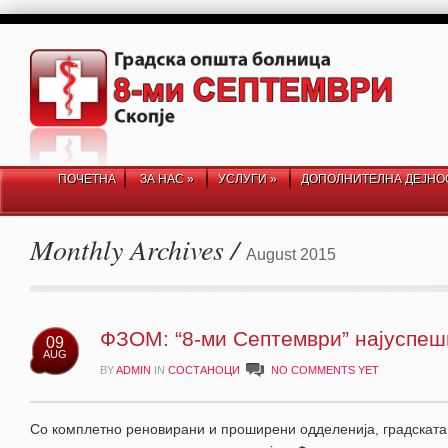
ПОЧЕТНА
ЗА НАС
»
УСЛУГИ
»
ДОПОЛНИТЕЛНА ДЕЈНО
Monthly Archives /
August 2015
ФЗОМ: “8-ми Септември” најуспеш
09
AUG
BY
ADMIN
IN
СОСТАНОЦИ
NO COMMENTS YET
Со комплетно реновирани и проширени одделенија, градската 