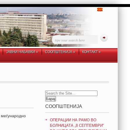
ЈАВНИ НАБАВКИ
»
СООПШТЕНИЈА
»
КОНТАКТ
»
Search
for:
СООПШТЕНИЈА
о меѓународно
ОПЕРАЦИИ НА РАМО ВО
БОЛНИЦАТА „8 СЕПТЕМВРИ“