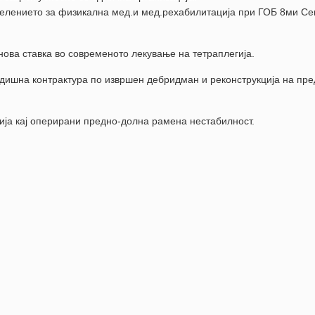
делението за физикална мед.и мед.рехабилитација при ГОБ 8ми Се
ова ставка во современото лекување на тетраплегија.
одишна контрактура по извршен дебридман и реконструкција на пре
ија кај оперирани предно-долна рамена нестабилност.