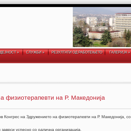
ДЕЈНОСТ
»
СЛУЖБИ
»
РЕЗУЛТАТИ ОД РАБОТЕЊЕТО
ГАЛЕРИЈА
»
а физиотерапевти на Р. Македонија
рв Конгрес на Здружението на физиотерапевти на Р. Македонија, с
 заврси успесно со одлична организација.