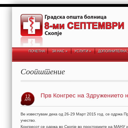
ПОЧЕТНА
ЗА НАС
»
УСЛУГИ
»
ДОПОЛНИТЕЛНА 
Соопштение
Прв Конгрес на Здружението н
12
APR
Ве известувам дека од 26-29 Март 2015 год. се одржа П
учество.
Конгресот се одржа во Скопје во просториите на МАНУ и