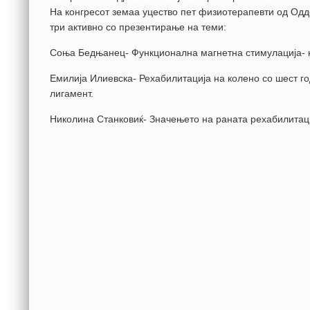
На конгресот земаа уцество пет физиотерапевти од Од
три активно со презентирање на теми:
Соња Бедњанец- Функционална магнетна стимулација- н
Емилија Илиевска- Рехабилитација на колено со шест г
лигамент.
Николина Станковиќ- Значењето на раната рехабилитац