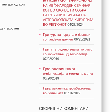
ВО ЖИВО БЕА ПРЕНЕСУВАНИ
птември од кои
НА МЕЃУНАРОДЕН СЕМИНАР
КОЈ ВО СКОПЈЕ ГИ СОБРА
НАЈЗВУЧНИТЕ ИМИЊА НА
АРТРОСКОПСКАТА ХИРУРГИЈА
ВО РЕГИОНОТ
04/28/2024
ден вкрстен
Прв курс за перкутани биопсии
со hands-on тренинг
06/23/2021
Првпат вградено вештачко рамо
со користење 3Д технологија
07/02/2019
Прва работилница за
емболизација на миоми на матка
06/20/2019
Прва механичка тромбектомија
во болницата
01/01/2019
СКОРЕШНИ КОМЕНТАРИ